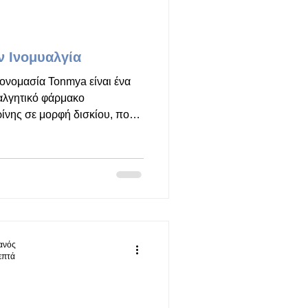
ν Ινομυαλγία
ονομασία Tonmya είναι ένα
λγητικό φάρμακο
νης σε μορφή δισκίου, που
harmaceuticals για τη
ναι σχεδιασμένο να διαλύεται
εία και άμεση απορρόφηση
ρακάμπτει το μεταβολισμό
τα του TNX-102 SL στην
τες Φάσης 3 (RELIEF και
ιανός
επτά