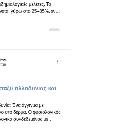
δημιολογικές μελέτες. Το
ίνεται γύρω στο 25–35%, ενώ
25%. Η μεγαλύτερη συχνότητα
 έναν συνδυασμό βιολογικών,
ικών παραγόντων, όπως:
ητα επιδρούν στα κυκλώματα
ην ευαισθησία των
ως η
ιανός
επτά
εταξύ αλλοδυνίας και
γιγμα με
νο στο δέρμα. Ο φυσιολογικός
λογικά συνδεδεμένος με
ελόνα,