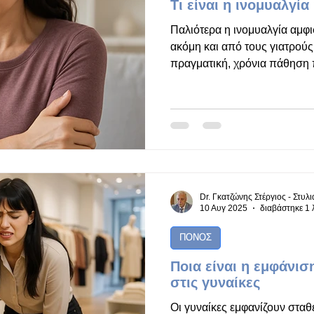
Τι είναι η ινομυαλγία
Παλιότερα η ινομυαλγία αμφ
ακόμη και από τους γιατρούς.
πραγματική, χρόνια πάθηση π
που ο εγκέφαλος και το νευρ
τα σήματα του πόνου. Παρότ
μυς ή στις αρθρώσεις, είνα
πάθηση, που επηρεάζει την σ
υγεία. Η ινομυαλγία είναι έν
ευαισθητοποίησης, που ανήκε
Dr. Γκατζώνης Στέργιος - Στυλ
10 Αυγ 2025
διαβάστηκε 1 
ΠΟΝΟΣ
Ποια είναι η εμφάνισ
στις γυναίκες
Οι γυναίκες εμφανίζουν στα