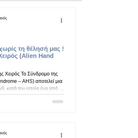
ΟΤΗΤΑΣ
ALS
ιανός
ΗΣΜΟΣ
ΑΛΛΟΔΥΝΙΑ
 χωρίς τη θέλησή μας !
ειρός (Alien Hand
ΕΦΑΛΑΛΓΙΕΣ
νης Χειρός Το Σύνδρομο της
yndrome – AHS) αποτελεί μια
ΟΠΑΘΗΣ ΔΥΣΤΟΝΙΑ
ή, κατά την οποία ένα από τα
ελεί κινήσεις χωρίς τη
υ. Ο ασθενής δεν χάνει την
 αντίθετα, το χέρι μπορεί να
οργανωμένες κινήσεις, οι
με την επιθυμία του. Πολλοί
πειρία σαν το χέρι να
ιανός