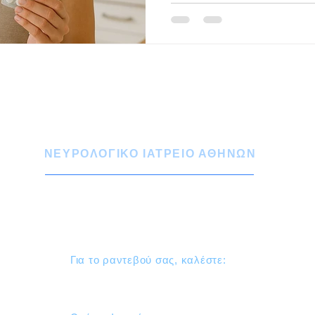
που φυσιολογικά προκαλεί ήπ
με έντονο και υπέρμετρο πόν
έχουν υπερενισχυμένη απόκριση. Και οι δύο δι
είναι ενδείξεις παθολογικής
νευρικού συστήματος, αλλά έ
σημασία κ
ΝΕΥΡΟΛΟΓΙΚΟ ΙΑΤΡΕΙΟ ΑΘΗΝΩΝ
Σπύρου Μερκούρη 39 Χίλτον 116 34
Αθήνα - 4ος Όροφος
Για το ραντεβού σας, καλέστε:
210 729 3431 - 210 724 1956