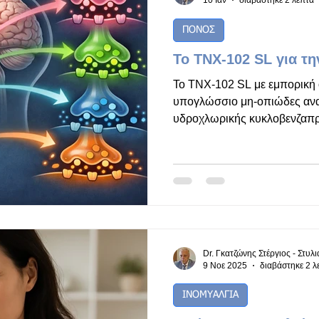
10 Ιαν
διαβάστηκε 2 λεπτά
ΠΟΝΟΣ
Το TNX-102 SL για τη
Το TNX-102 SL με εμπορική 
υπογλώσσιο μη-οπιώδες ανα
υδροχλωρικής κυκλοβενζαπρί
αναπτύχθηκε από την Tonix P
θεραπεία της ινομυαλγίας. Εί
κάτω από τη γλώσσα για ταχ
μέσω βλεννογόνου και να πα
στο ήπαρ. Αποτελεσματικότη
Ινομυαλγία: Οι κλινικές μελέ
RESILIENT) έδειξαν σημαντι
Dr. Γκατζώνης Στέργιος - Στυλ
9 Νοε 2025
διαβάστηκε 2 λ
ΙΝΟΜΥΑΛΓΙΑ