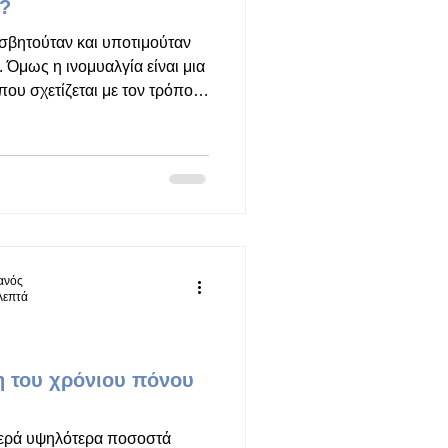
 ?
ισβητούταν και υποτιμούταν
 Όμως η ινομυαλγία είναι μια
ου σχετίζεται με τον τρόπο
ικό σύστημα επεξεργάζονται
ι δεν προκαλεί βλάβες στους
ι όμως πολυσυμπτωματική
ωματική και την ψυχική
α χρόνιο σύνδρομο κεντρικής
ι στις λειτουργικές σωματ
ιανός
λεπτά
η του χρόνιου πόνου
θερά υψηλότερα ποσοστά