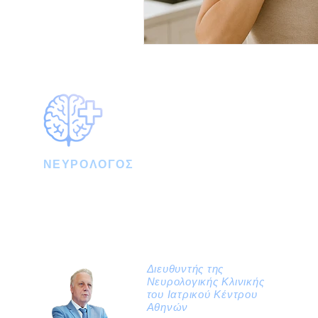
ΝΕΥΡΟΛΟΓΟΣ
Prof. Γκατζώνης Στέργιος - Στυλιανός
MD, Phd
Καθηγητής Νευρολογίας και Χειρουργικής
Θεραπείας Νευρολογικών Νοσημάτων
Ιατρικής Σχολής Αθηνών ΕΚΠΑ
Διευθυντής της
Νευρολογικής Κλινικής
του Ιατρικού Κέντρου
Αθηνών