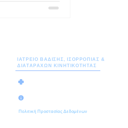
ιο πόνο, γίνεται αντιληπτό
ο. Οι υποδοχείς του πόνου
αταραχές
 ευαισθητοποίησης του
χουν διαφορετική κλινική
ΙΑΤΡΕΙΟ ΒΑΔΙΣΗΣ, ΙΣΟΡΡΟΠΙΑΣ &
ΔΙΑΤΑΡΑΧΩΝ ΚΙΝΗΤΙΚΟΤΗΤΑΣ
Ο ΙΑΤΡΟΣ
Όροι Χρήσης & Προϋποθέσεις
Πολιτική Προστασίας Δεδομένων
Χρησιμοποιούμε Cookies για την καλύτερη
περιήγησή σας στο site μας.