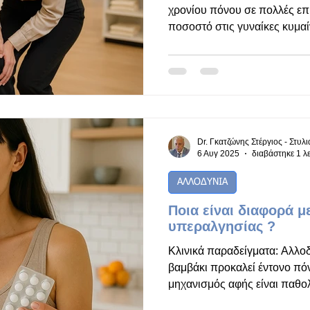
χρονίου πόνου σε πολλές επι
ποσοστό στις γυναίκες κυμα
στους άνδρες γύρω στο 15–
στις γυναίκες αποδίδεται σε
ορμονικών και νευροβιολογ
Ορμονικές διακυμάνσεις: Η οιστρογονική και
προγεστερονική δραστηριότ
του πόνου, τροποποιώντας τ
νευρώνων σε περιόδους όπ
Dr. Γκατζώνης Στέργιος - Στυλ
6 Αυγ 2025
διαβάστηκε 1 λ
ΑΛΛΟΔΥΝΙΑ
Ποια είναι διαφορά μ
υπεραλγησίας ?
Κλινικά παραδείγματα: Αλλοδυνία: Ένα άγ
βαμβάκι προκαλεί έντονο πό
μηχανισμός αφής είναι παθο
αισθήσεις πόνου. Υπεραλγησία: Ένα τσίμπημα με β