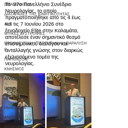
Το  37ο Πανελλήνιο Συνέδριο 
ΒΙΤΑΜΙΝΗ Β12
Νευρολογίας, το οποίο 
ΔΙΑΤΑΡΑΧΕΣ ΤΗΣ ΚΙΝΗΤΙΚΟΤΗΤΑΣ
πραγματοποιήθηκε από τις 4 έως 
και τις 7 Ιουνίου 2026 στο 
ALS
ξενοδοχείο Elite στην Καλαμάτα, 
ΜΥΪΚΕΣ ΔΥΣΤΡΟΦΙΕΣ
αποτέλεσε έναν σημαντικό θεσμό 
ΠΡΟΟΔΕΥΤΙΚΗ ΥΠΕΡΠΥΡΗΝΙΚΗ ΠΑΡΑΛΥΣΗ
επιστημονικού διαλόγου και 
P
ανταλλαγής γνώσης στον διαρκώς 
εξελισσόμενο τομέα της 
ΠΑΡΚΙΝΣΟΝ
νευρολογίας.
ΚΝΗΣΜΟΣ
ΑΛΛΟΔΥΝΙΑ
ΠΟΝΟΣ
ΕΠΙΛΗΨΙΑ
ΗΜΙΚΡΑΝΙΑ
ΑΝΟΙΑ
ΙΝΟΜΥΑΛΓΙΑ