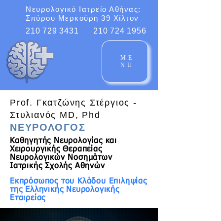
Νευρολογικό Ιατρείο Αθήνας:
Σπύρου Μερκούρη 39 Χίλτον
210 729 3431
210 724 1956
ME
NU
Prof. Γκατζώνης Στέργιος -
Στυλιανός MD, Phd
ΝΕΥΡΟΛΟΓΟΣ
Καθηγητής Νευρολογίας και
Χειρουργικής Θεραπείας
Νευρολογικών Νοσημάτων
Ιατρικής Σχολής Αθηνών
Εκπρόσωπος του Κλάδου Επιληψίας
της Ελληνικής Νευρολογικής
Εταιρείας