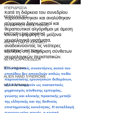
ΥΠΕΡΙΔΡΩΣΙΑ
Κατά τη διάρκεια του συνεδρίου 
ΚΕΦΑΛΑΛΓΙΕΣ
παρουσιάστηκαν και αναλύθηκαν 
σύγχρονοι διαγνωστικοί και 
ΣΚΛΗΡΥΝΣΗ ΚΑΤΑ ΠΛΑΚΑΣ
θεραπευτικοί αλγόριθμοι με άμεση 
ΕΚΠΤΩΣΗ ΤΗΣ ΜΝΗΜΗΣ
κλινική εφαρμογή σε μείζονα 
νευρολογικά νοσήματα, 
ΑΝΕΥΡΥΣΜΑ ΕΓΚΕΦΑΛΟΥ
αναδεικνύοντας τις νεότερες 
ΙΔΙΟΠΑΘΗΣ ΔΥΣΤΟΝΙΑ
εξελίξεις στη διαχείριση σύνθετων 
νευρολογικών περιστατικών.
ΝΕΥΡΟΣΑΡΚΟΕΙΔΩΣΗ
BTK inhibitors
Επιστημονικές συναντήσεις αυτού του 
επιπέδου δεν αποτελούν απλώς πεδίο 
ALIEN HAND SYNDROME
παρουσίασης ερευνητικών δεδομένων, 
αλλά λειτουργούν ως ουσιαστικός 
ΝΕΑ ΦΑΡΜΑΚΑ
μηχανισμός σύνθεσης εμπειρίας, 
γνώσης και κλινικής πρακτικής μεταξύ 
της ελληνικής και της διεθνούς 
επιστημονικής κοινότητας. Η ανταλλαγή 
τεχνογνωσίας αιχμής, η κριτική 