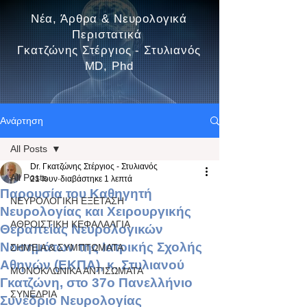
Νέα, Άρθρα & Νευρολογικά
Περιστατικά
Γκατζώνης Στέργιος - Στυλιανός
MD, Phd
Ανάρτηση
All Posts
Dr. Γκατζώνης Στέργιος - Στυλιανός
All Posts
21 Ιουν
διαβάστηκε 1 λεπτά
Παρουσία του Καθηγητή
ΝΕΥΡΟΛΟΓΙΚΗ ΕΞΕΤΑΣΗ
Νευρολογίας και Χειρουργικής
ΑΘΡΟΙΣΤΙΚΗ ΚΕΦΑΛΑΛΓΙΑ
Θεραπείας Νευρολογικών
Νοσημάτων της Ιατρικής Σχολής
ΣΗΜΕΙΑ & ΣΥΜΠΤΩΜΑΤΑ
Αθηνών (ΕΚΠΑ), κ. Στυλιανού
ΜΟΝΟΚΛΩΝΙΚΑ ΑΝΤΙΣΩΜΑΤΑ
Γκατζώνη, στο 37ο Πανελλήνιο
ΣΥΝΕΔΡΙΑ
Συνέδριο Νευρολογίας