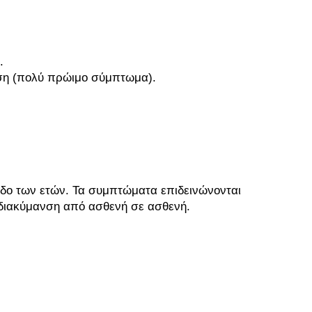
.
ηση (πολύ πρώιμο σύμπτωμα).
οδο των ετών. Τα συμπτώματα επιδεινώνονται
 διακύμανση από ασθενή σε ασθενή.
ου Parkinson (Πάρκινσον)