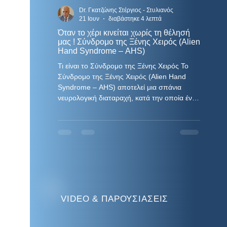
Dr. Γκατζώνης Στέργιος - Στυλιανός
D
21 Ιουν
διαβάστηκε 4 λεπτά
2
Όταν το χέρι κινείται χωρίς τη θέλησή
Παρουσ
μας ! Σύνδρομο της Ξένης Χειρός (Alien
και Χε
Hand Syndrome – AHS)
Νευρολ
Σχολής
Τι είναι το Σύνδρομο της Ξένης Χειρός Το
Γκατζώ
Το 37ο Πανελλήνιο Συνέδριο Νευρολογίας,
Σύνδρομο της Ξένης Χειρός (Alien Hand
Συνέδρ
το οποί
Syndrome – AHS) αποτελεί μια σπάνια
και τις 
νευρολογική διαταραχή, κατά την οποία ένα
στην Κα
από τα δύο άνω άκρα φαίνεται να εκτελεί
θεσμό ε
κινήσεις χωρίς τη συνειδητή πρόθεση του
ανταλλα
ατόμου. Ο ασθενής δεν χάνει την ικανότητα
εξελισσ
κίνησης του χεριού· αντίθετα, το χέρι μπορεί
τη διάρ
να πραγματοποιεί πολύπλοκες,
και ανα
οργανωμένες κινήσεις, οι οποίες όμως δεν
θεραπευτ
συμφωνούν με την επιθυμία του. Πολλοί
εφαρμογ
ασθενείς περιγράφουν την εμπειρία σαν το
αναδεικν
χέρι να
VIDEO & ΠΑΡΟΥΣΙΑΣΕΙΣ