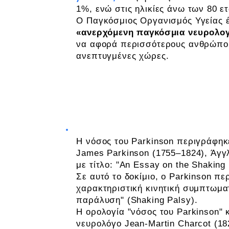
1%, ενώ στις ηλικίες άνω των 80 ε
Ο Παγκόσμιος Οργανισμός Υγείας έ
«ανερχόμενη παγκόσμια νευρολο
να αφορά περισσότερους ανθρώπους
ανεπτυγμένες χώρες.
Ιστορική αναφορά της Νόσου του
Η νόσος του Parkinson περιγράφηκ
James Parkinson (1755–1824), Άγγλ
με τίτλο: "An Essay on the Shaking 
Σε αυτό το δοκίμιο, ο Parkinson π
χαρακτηριστική κινητική συμπτωμα
παράλυση" (Shaking Palsy).
Η ορολογία "νόσος του Parkinson"
νευρολόγο Jean-Martin Charcot (18