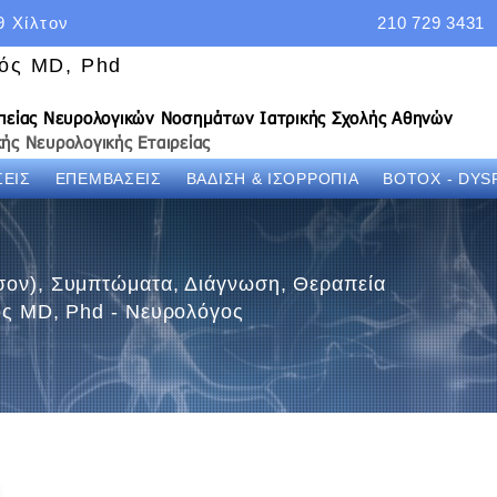
9 Χίλτον
210 729 3431
νός MD, Phd
απείας Νευρολογικών Νοσημάτων Ιατρικής Σχολής Αθηνών
ής Νευρολογικής Εταιρείας
ΕΙΣ
ΕΠΕΜΒΑΣΕΙΣ
ΒΑΔΙΣΗ & ΙΣΟΡΡΟΠΙΑ
BOTOX - DYS
σον), Συμπτώματα, Διάγνωση, Θεραπεία
νός MD, Phd - Νευρολόγος