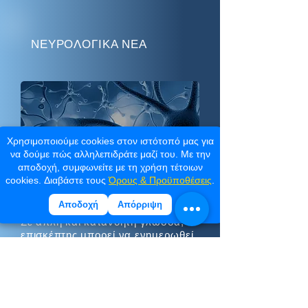
ΝΕΥΡΟΛΟΓΙΚΑ ΝΕΑ
Χρησιμοποιούμε cookies στον ιστότοπό μας για
να δούμε πώς αλληλεπιδράτε μαζί του. Με την
αποδοχή, συμφωνείτε με τη χρήση τέτοιων
cookies. Διαβάστε τους
Όρους & Προϋποθέσεις
.
Αποδοχή
Απόρριψη
Σε απλή και κατανοητή γλώσσα, ο
επισκέπτης μπορεί να ενημερωθεί
για πολλά ενδιαφέροντα που
συμβάλλουν στην πρόληψη και
διατήρηση της καλής υγείας.