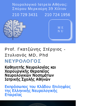
Νευρολογικό Ιατρείο Αθήνας:
Σπύρου Μερκούρη 39 Χίλτον
210 729 3431
210 724 1956
ME
NU
Prof. Γκατζώνης Στέργιος -
Στυλιανός MD, Phd
ΝΕΥΡΟΛΟΓΟΣ
Καθηγητής Νευρολογίας και
Χειρουργικής Θεραπείας
Νευρολογικών Νοσημάτων
Ιατρικής Σχολής Αθηνών
Εκπρόσωπος του Κλάδου Επιληψίας
της Ελληνικής Νευρολογικής
Εταιρείας