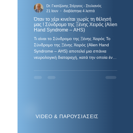
Dr. Γκατζώνης Στέργιος - Στυλιανός
D
21 Ιουν
διαβάστηκε 4 λεπτά
2
Όταν το χέρι κινείται χωρίς τη θέλησή
Παρουσ
μας ! Σύνδρομο της Ξένης Χειρός (Alien
και Χε
Hand Syndrome – AHS)
Νευρολ
Σχολής
Τι είναι το Σύνδρομο της Ξένης Χειρός Το
Γκατζώ
Το 37ο Πανελλήνιο Συνέδριο Νευρολογίας,
Σύνδρομο της Ξένης Χειρός (Alien Hand
Συνέδρ
το οποί
Syndrome – AHS) αποτελεί μια σπάνια
και τις 
νευρολογική διαταραχή, κατά την οποία ένα
στην Κα
από τα δύο άνω άκρα φαίνεται να εκτελεί
θεσμό ε
κινήσεις χωρίς τη συνειδητή πρόθεση του
ανταλλα
ατόμου. Ο ασθενής δεν χάνει την ικανότητα
εξελισσ
κίνησης του χεριού· αντίθετα, το χέρι μπορεί
τη διάρ
να πραγματοποιεί πολύπλοκες,
και ανα
οργανωμένες κινήσεις, οι οποίες όμως δεν
θεραπευτ
συμφωνούν με την επιθυμία του. Πολλοί
εφαρμογ
ασθενείς περιγράφουν την εμπειρία σαν το
αναδεικν
χέρι να
VIDEO & ΠΑΡΟΥΣΙΑΣΕΙΣ