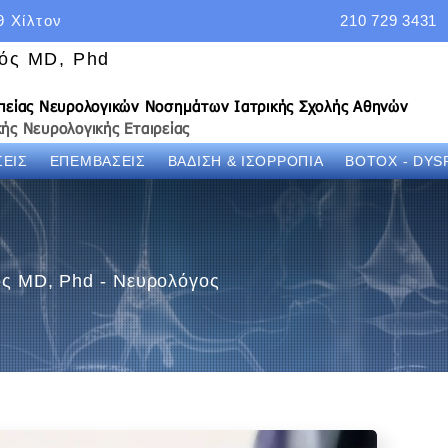
9 Χίλτον
210 729 3431
νός MD, Phd
απείας Νευρολογικών Νοσημάτων Ιατρικής Σχολής Αθηνών
ής Νευρολογικής Εταιρείας
ΕΙΣ
ΕΠΕΜΒΑΣΕΙΣ
ΒΑΔΙΣΗ & ΙΣΟΡΡΟΠΙΑ
BOTOX - DYS
νός MD, Phd - Νευρολόγος