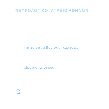
ΝΕΥΡΟΛΟΓΙΚΟ ΙΑΤΡΕΙΟ ΑΘΗΝΩΝ
Σπύρου Μερκούρη 39 Χίλτον 116 34
Αθήνα - 4ος Όροφος
Για το ραντεβού σας, καλέστε:
210 729 3431 - 210 724 1956
Ωράριο Ιατρείου:
Δευτέρα, Τετάρτη & Πέμπτη
16:30 - 21:00
Φόρμα ραντεβού