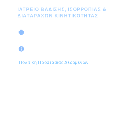
ΙΑΤΡΕΙΟ ΒΑΔΙΣΗΣ, ΙΣΟΡΡΟΠΙΑΣ &
ΔΙΑΤΑΡΑΧΩΝ ΚΙΝΗΤΙΚΟΤΗΤΑΣ
Ο ΙΑΤΡΟΣ
Όροι Χρήσης & Προϋποθέσεις
Πολιτική Προστασίας Δεδομένων
Χρησιμοποιούμε Cookies για την καλύτερη
περιήγησή σας στο site μας.
Copyright © 2026
Athens | Dr. Gatzonis ® NEUROLOGIST -
Professor of Neurology and Surgical
Treatment of Neurological Diseases, Athens
University Medical School
NEUROLOGY web design MW