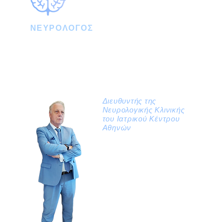
ΝΕΥΡΟΛΟΓΟΣ
Prof. Γκατζώνης Στέργιος - Στυλιανός
MD, Phd
Καθηγητής Νευρολογίας και Χειρουργικής
Θεραπείας Νευρολογικών Νοσημάτων
Ιατρικής Σχολής Αθηνών ΕΚΠΑ
Διευθυντής της
Νευρολογικής Κλινικής
του Ιατρικού Κέντρου
Αθηνών