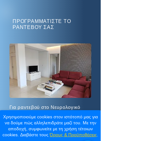
ΠΡΟΓΡΑΜΜΑΤΙΣΤΕ ΤΟ
ΡΑΝΤΕΒΟΥ ΣΑΣ
Για ραντεβού στο Νευρολογικό
Ιατρείο Σπύρου Μερκούρη 39
Χρησιμοποιούμε cookies στον ιστότοπό μας για
Χίλτον 116 34 - Αθήνα 4ος Όροφος
να δούμε πώς αλληλεπιδράτε μαζί του. Με την
μπορείτε να καλέσετε την
αποδοχή, συμφωνείτε με τη χρήση τέτοιων
Γραμματεία στα τηλ.:
cookies. Διαβάστε τους
Όρους & Προϋποθέσεις
.
210 729 3431
-
210 724 1956