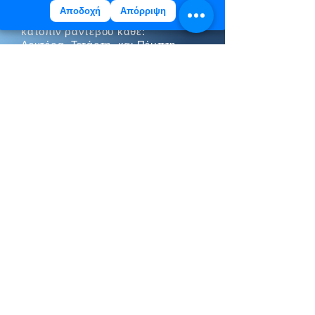
Αποδοχή
Απόρριψη
Το ωράριο του Ιατρείου είναι
κατόπιν ραντεβού κάθε:
Δευτέρα, Τετάρτη και Πέμπτη
16:30 - 21:00
Google οδηγίες
Email Ιατρείου
ΝΕΥΡΟΛΟΓΙΚΑ ΝΕΑ