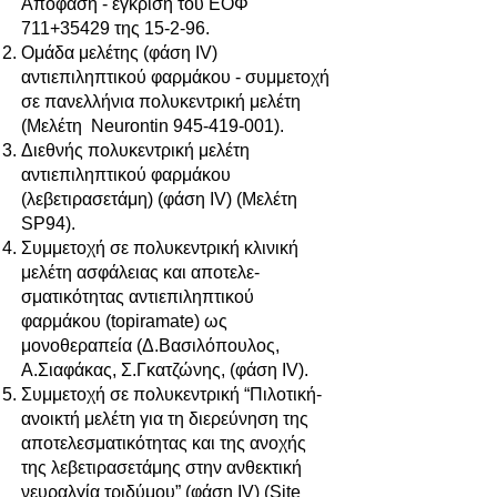
Απόφαση - έγκριση του ΕΟΦ
711+35429 της 15-2-96.
Ομάδα μελέτης (φάση IV)
αντιεπιληπτικού φαρμάκου - συμμετοχή
σε πανελλήνια πολυκεντρική μελέτη
(Μελέτη Neurontin
945-419-001)
.
Διεθνής πολυκεντρική μελέτη
αντιεπιληπτικού φαρμάκου
(λεβετιρασετάμη) (φάση IV) (Μελέτη
SP94).
Συμμετοχή σε πολυκεντρική κλινική
μελέτη ασφάλειας και αποτελε-
σματικότητας αντιεπιληπτικού
φαρμάκου (topiramate) ως
μονοθεραπεία (Δ.Βασιλόπουλος,
Α.Σιαφάκας, Σ.Γκατζώνης, (φάση IV).
Συμμετοχή σε πολυκεντρική “Πιλοτική-
ανοικτή μελέτη για τη διερεύνηση της
αποτελεσματικότητας και της ανοχής
της λεβετιρασετάμης στην ανθεκτική
νευραλγία τριδύμου” (φάση IV) (Site