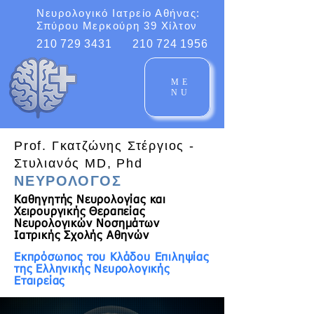
Νευρολογικό Ιατρείο Αθήνας:
Σπύρου Μερκούρη 39 Χίλτον
210 729 3431
210 724 1956
ME
NU
Prof. Γκατζώνης Στέργιος -
Στυλιανός MD, Phd
ΝΕΥΡΟΛΟΓΟΣ
Καθηγητής Νευρολογίας και
Χειρουργικής Θεραπείας
Νευρολογικών Νοσημάτων
Ιατρικής Σχολής Αθηνών
Εκπρόσωπος του Κλάδου Επιληψίας
της Ελληνικής Νευρολογικής
Εταιρείας