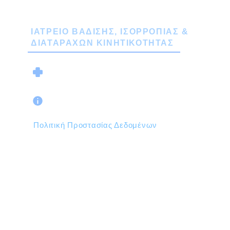
ΙΑΤΡΕΙΟ ΒΑΔΙΣΗΣ, ΙΣΟΡΡΟΠΙΑΣ &
ΔΙΑΤΑΡΑΧΩΝ ΚΙΝΗΤΙΚΟΤΗΤΑΣ
Ο ΙΑΤΡΟΣ
Όροι Χρήσης & Προϋποθέσεις
Πολιτική Προστασίας Δεδομένων
Χρησιμοποιούμε Cookies για την καλύτερη
περιήγησή σας στο site μας.
Copyright © 2026
Athens | Dr. Gatzonis ® NEUROLOGIST -
Professor of Neurology and Surgical
Treatment of Neurological Diseases, Athens
University Medical School
NEUROLOGY web design MW